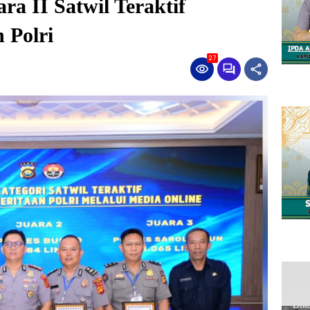
ra II Satwil Teraktif
 Polri
27
Gad
Dika