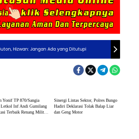
Buton, Hizwan: Jangan Ada yang Ditutupi
Berita
 Yonif TP 870/Sangia
Sinergi Lintas Sektor, Polres Bungo
Letkol Inf Andi Gumilang
Hadiri Deklarasi Tolak Balap Liar
tasi Terbaik Renang Militer
dan Geng Motor
26