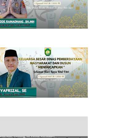
is Asal Desa Lowu-lowu Buton Tengah
barkan Hilang di Kota Kendari