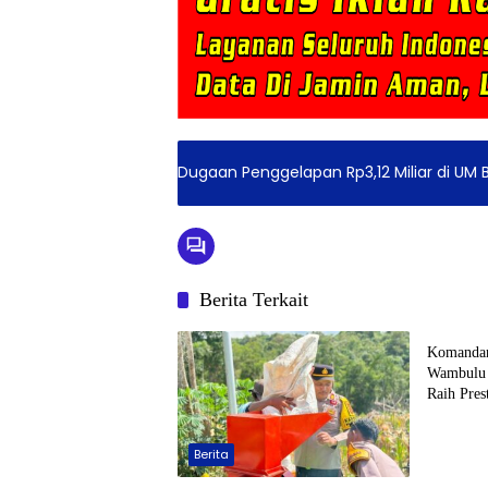
Dugaan Penggelapan Rp3,12 Miliar di UM 
Berita Terkait
Berita
Komandan
Wambulu 
Raih Pres
Tahun 20
Berita