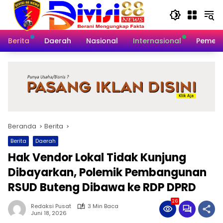
Langsung
ke
konten
Berita
Daerah
Nasional
Internasional
Pemeri
Beranda
Berita
Berita
Daerah
Hak Vendor Lokal Tidak Kunjung
Dibayarkan, Polemik Pembangunan
RSUD Buteng Dibawa ke RDP DPRD
26
Redaksi Pusat
3 Min Baca
Juni 18, 2026