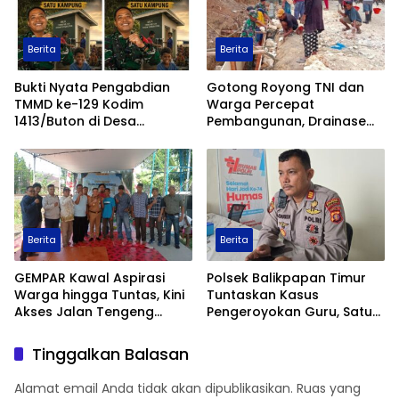
Berita
Berita
Bukti Nyata Pengabdian
Gotong Royong TNI dan
TMMD ke-129 Kodim
Warga Percepat
1413/Buton di Desa
Pembangunan, Drainase
Ambuau Togo, MCK
TMMD ke-129 Kodim
Sederhana Ubah
1413/Buton Kian Terbentuk
Kesehatan Satu Kampung
Berita
Berita
GEMPAR Kawal Aspirasi
Polsek Balikpapan Timur
Warga hingga Tuntas, Kini
Tuntaskan Kasus
Akses Jalan Tengeng
Pengeroyokan Guru, Satu
Wetan Resmi Dibuka
Tersangka Ditahan dan
Dua Anak Berhadapan
Tinggalkan Balasan
dengan Hukum Wajib
Lapor
Alamat email Anda tidak akan dipublikasikan.
Ruas yang