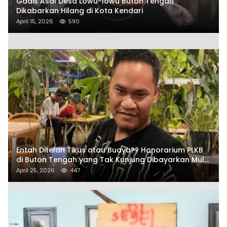
Gadis Asal Desa Lowu-lowu Buton Tengah
Dikabarkan Hilang di Kota Kendari
April 15, 2026
590
Entah Ditelan Tikus atau Buaya?? Honorarium PLKB
di Buton Tengah yang Tak Kunjung Dibayarkan Mulai
Disorot SAMURAIS
April 25, 2026
447