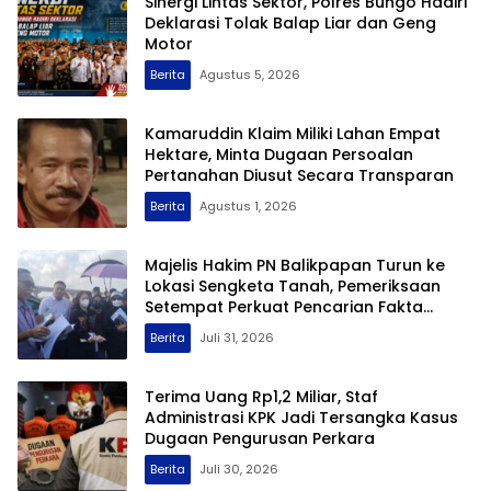
Sinergi Lintas Sektor, Polres Bungo Hadiri
Deklarasi Tolak Balap Liar dan Geng
Motor
Berita
Agustus 5, 2026
Kamaruddin Klaim Miliki Lahan Empat
Hektare, Minta Dugaan Persoalan
Pertanahan Diusut Secara Transparan
Berita
Agustus 1, 2026
Majelis Hakim PN Balikpapan Turun ke
Lokasi Sengketa Tanah, Pemeriksaan
Setempat Perkuat Pencarian Fakta
Hukum
Berita
Juli 31, 2026
Terima Uang Rp1,2 Miliar, Staf
Administrasi KPK Jadi Tersangka Kasus
Dugaan Pengurusan Perkara
Berita
Juli 30, 2026