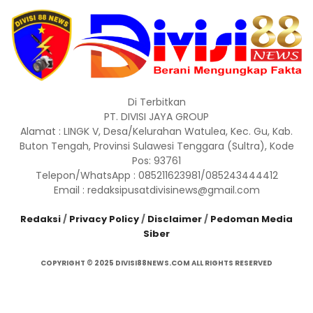
Di Terbitkan
PT. DIVISI JAYA GROUP
Alamat : LINGK V, Desa/Kelurahan Watulea, Kec. Gu, Kab.
Buton Tengah, Provinsi Sulawesi Tenggara (Sultra), Kode
Pos: 93761
Telepon/WhatsApp : 085211623981/085243444412
Email : redaksipusatdivisinews@gmail.com
Redaksi
/
Privacy Policy
/
Disclaimer
/
Pedoman Media
Siber
COPYRIGHT © 2025 DIVISI88NEWS.COM ALL RIGHTS RESERVED