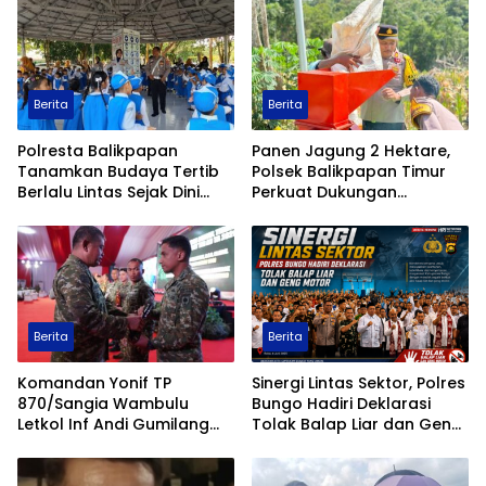
Berita
Berita
Polresta Balikpapan
Panen Jagung 2 Hektare,
Tanamkan Budaya Tertib
Polsek Balikpapan Timur
Berlalu Lintas Sejak Dini
Perkuat Dukungan
Lewat” Polisi Sahabat
Terhadap Ketahanan
Anak”
Pangan Nasional
Berita
Berita
Komandan Yonif TP
Sinergi Lintas Sektor, Polres
870/Sangia Wambulu
Bungo Hadiri Deklarasi
Letkol Inf Andi Gumilang
Tolak Balap Liar dan Geng
Raih Prestasi Terbaik
Motor
Renang Militer Tahun 2026