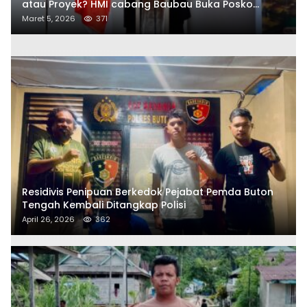
atau Proyek? HMI cabang Baubau Buka Posko
Aduan Masyarakat
Maret 5, 2026
371
Residivis Penipuan Berkedok Pejabat Pemda Buton
Tengah Kembali Ditangkap Polisi
April 26, 2026
362