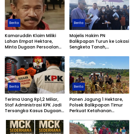
Berita
Berita
Kamaruddin Klaim Miliki
Majelis Hakim PN
Lahan Empat Hektare,
Balikpapan Turun ke Lokasi
Minta Dugaan Persoalan
Sengketa Tanah,
Pertanahan Diusut Secara
Pemeriksaan Setempat
Transparan
Perkuat Pencarian Fakta
Hukum
Berita
Berita
Terima Uang Rp1,2 Miliar,
Panen Jagung 1 Hektare,
Staf Administrasi KPK Jadi
Polsek Balikpapan Timur
Tersangka Kasus Dugaan
Perkuat Ketahanan
Pengurusan Perkara
Pangan Nasional melalui
Program Asta Cita