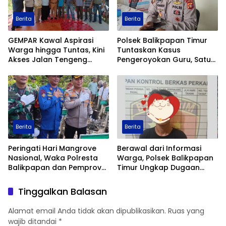
Berita
Berita
GEMPAR Kawal Aspirasi
Polsek Balikpapan Timur
Warga hingga Tuntas, Kini
Tuntaskan Kasus
Akses Jalan Tengeng
Pengeroyokan Guru, Satu
Wetan Resmi Dibuka
Tersangka Ditahan dan
Dua Anak Berhadapan
dengan Hukum Wajib
Lapor
Berita
Berita
Peringati Hari Mangrove
Berawal dari Informasi
Nasional, Waka Polresta
Warga, Polsek Balikpapan
Balikpapan dan Pemprov
Timur Ungkap Dugaan
Kaltim Tanam 1.200 Bibit
Peredaran Sabu di
Mangrove di Pantai Lamaru
Manggar, Satu Terduga
Tinggalkan Balasan
Pelaku Diamankan
Alamat email Anda tidak akan dipublikasikan.
Ruas yang
wajib ditandai
*