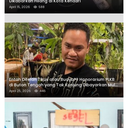
Dikabarkan Hilang di Kota Kendari
April 15, 2026
588
Entah Ditelan Tikus atau Buaya?? Honorarium PLKB
di Buton Tengah yang Tak Kunjung Dibayarkan Mulai
Disorot SAMURAIS
April 25, 2026
446