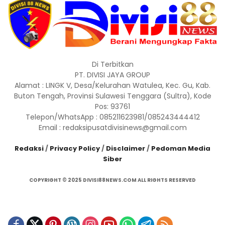
Di Terbitkan
PT. DIVISI JAYA GROUP
Alamat : LINGK V, Desa/Kelurahan Watulea, Kec. Gu, Kab.
Buton Tengah, Provinsi Sulawesi Tenggara (Sultra), Kode
Pos: 93761
Telepon/WhatsApp : 085211623981/085243444412
Email : redaksipusatdivisinews@gmail.com
Redaksi
/
Privacy Policy
/
Disclaimer
/
Pedoman Media
Siber
COPYRIGHT © 2025 DIVISI88NEWS.COM ALL RIGHTS RESERVED