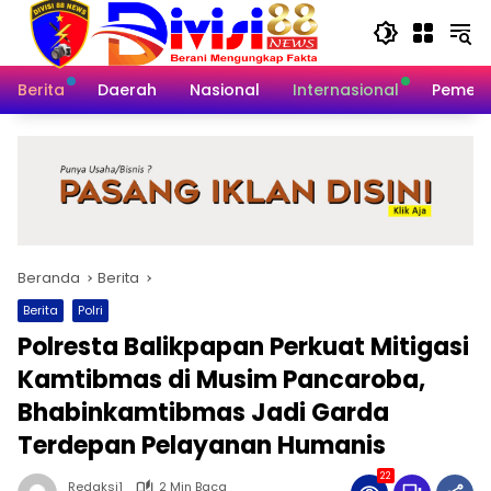
Langsung
ke
konten
Berita
Daerah
Nasional
Internasional
Pemeri
Beranda
Berita
Berita
Polri
Polresta Balikpapan Perkuat Mitigasi
Kamtibmas di Musim Pancaroba,
Bhabinkamtibmas Jadi Garda
Terdepan Pelayanan Humanis
22
Redaksi1
2 Min Baca