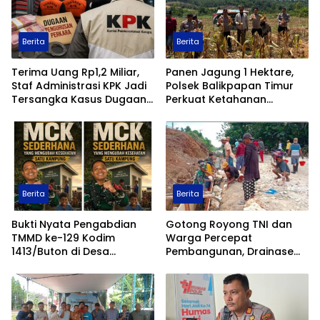
Berita
Berita
Terima Uang Rp1,2 Miliar,
Panen Jagung 1 Hektare,
Staf Administrasi KPK Jadi
Polsek Balikpapan Timur
Tersangka Kasus Dugaan
Perkuat Ketahanan
Pengurusan Perkara
Pangan Nasional melalui
Program Asta Cita
Berita
Berita
Bukti Nyata Pengabdian
Gotong Royong TNI dan
TMMD ke-129 Kodim
Warga Percepat
1413/Buton di Desa
Pembangunan, Drainase
Ambuau Togo, MCK
TMMD ke-129 Kodim
Sederhana Ubah
1413/Buton Kian Terbentuk
Kesehatan Satu Kampung