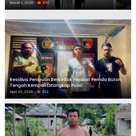
Aduan Masyarakat
Maret 5, 2026
370
Residivis Penipuan Berkedok Pejabat Pemda Buton
Tengah Kembali Ditangkap Polisi
April 26, 2026
352