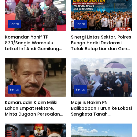
Berita
Berita
Komandan Yonif TP
Sinergi Lintas Sektor, Polres
870/Sangia Wambulu
Bungo Hadiri Deklarasi
Letkol Inf Andi Gumilang
Tolak Balap Liar dan Geng
Raih Prestasi Terbaik
Motor
Renang Militer Tahun 2026
Berita
Berita
Kamaruddin Klaim Miliki
Majelis Hakim PN
Lahan Empat Hektare,
Balikpapan Turun ke Lokasi
Minta Dugaan Persoalan
Sengketa Tanah,
Pertanahan Diusut Secara
Pemeriksaan Setempat
Transparan
Perkuat Pencarian Fakta
Hukum