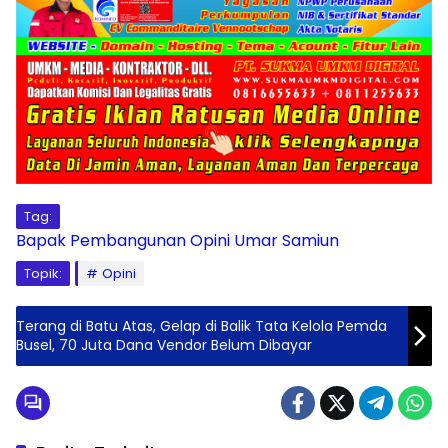
Tag:
Bapak Pembangunan
Opini
Umar Samiun
Topik:
Opini
Terang di Batu Atas, Gelap di Balik Tata Kelola Pemda
Busel, 70 Juta Dana Vendor Belum Dibayar