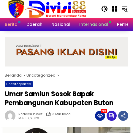
Langsung
ke
konten
Berita
Daerah
Nasional
Internasional
Pemeri
Beranda
Uncategorized
Uncategorized
Umar Samiun Sosok Bapak
Pembangunan Kabupaten Buton
219
Redaksi Pusat
3 Min Baca
Mei 10, 2026