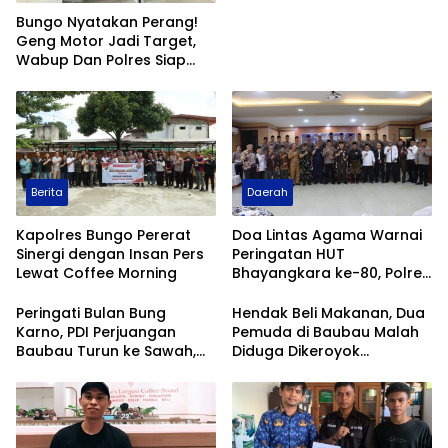
Bungo Nyatakan Perang!
Geng Motor Jadi Target,
Wabup Dan Polres Siap
Berantas
Berita
Daerah
Kapolres Bungo Pererat
Doa Lintas Agama Warnai
Sinergi dengan Insan Pers
Peringatan HUT
Lewat Coffee Morning
Bhayangkara ke-80, Polres
Bungo Teguhkan
Komitmen Jaga Kerukunan
Peringati Bulan Bung
Hendak Beli Makanan, Dua
dan Kamtibmas
Karno, PDI Perjuangan
Pemuda di Baubau Malah
Baubau Turun ke Sawah,
Diduga Dikeroyok
Gaungkan Semangat
Sekelompok Orang
Kedaulatan Pangan