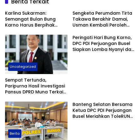
Berita Terkait
Karlina Sukarman:
Sengketa Perumdam Tirta
Semangat Bulan Bung
Takawa Berakhir Damai,
Karno Harus Berpihak
Usman Kembali Peroleh
kepada Rakyat, Bupati
Hak sebagai PNS
Adios Siap Perkuat
Peringati Hari Bung Karno,
Dukungan bagi UMKM
DPC PDI Perjuangan Busel
Siapkan Lomba Nyanyi dan
Stand UMKM Gratis
Uncategorized
Sempat Tertunda,
Paripurna Hasil Investigasi
Pansus DPRD Muna Terkait
BLUD RSUD dr. Baharuddin
Akan Kembali Digelar
Banteng Selatan Bersama
Ketua DPC PDI Perjuangan
Busel Meriahkan ToleRUNsi
HUT Bhayangkara ke-80 di
Buton
Berita