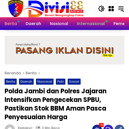
Langsung
ke
konten
Berita
Daerah
Nasional
Internasional
Pemeri
Beranda
Berita
Berita
Daerah
Nasional
Polri
Sosial
Polda Jambi dan Polres Jajaran
Intensifkan Pengecekan SPBU,
Pastikan Stok BBM Aman Pasca
Penyesuaian Harga
78
Redaksi1
3 Min Baca