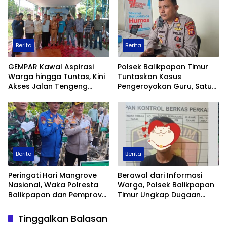
Kesehatan Satu Kampung
Berita
Berita
GEMPAR Kawal Aspirasi
Polsek Balikpapan Timur
Warga hingga Tuntas, Kini
Tuntaskan Kasus
Akses Jalan Tengeng
Pengeroyokan Guru, Satu
Wetan Resmi Dibuka
Tersangka Ditahan dan
Dua Anak Berhadapan
dengan Hukum Wajib
Lapor
Berita
Berita
Peringati Hari Mangrove
Berawal dari Informasi
Nasional, Waka Polresta
Warga, Polsek Balikpapan
Balikpapan dan Pemprov
Timur Ungkap Dugaan
Kaltim Tanam 1.200 Bibit
Peredaran Sabu di
Mangrove di Pantai Lamaru
Manggar, Satu Terduga
Tinggalkan Balasan
Pelaku Diamankan