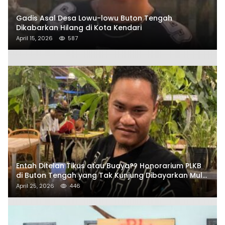
Gadis Asal Desa Lowu-lowu Buton Tengah
Dikabarkan Hilang di Kota Kendari
April 15, 2026
587
Entah Ditelan Tikus atau Buaya?? Honorarium PLKB
di Buton Tengah yang Tak Kunjung Dibayarkan Mulai
Disorot SAMURAIS
April 25, 2026
446