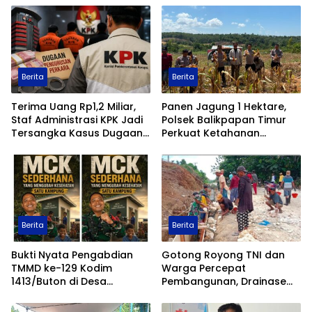
Transparan
Perkuat Pencarian Fakta
Hukum
Berita
Berita
Terima Uang Rp1,2 Miliar,
Panen Jagung 1 Hektare,
Staf Administrasi KPK Jadi
Polsek Balikpapan Timur
Tersangka Kasus Dugaan
Perkuat Ketahanan
Pengurusan Perkara
Pangan Nasional melalui
Program Asta Cita
Berita
Berita
Bukti Nyata Pengabdian
Gotong Royong TNI dan
TMMD ke-129 Kodim
Warga Percepat
1413/Buton di Desa
Pembangunan, Drainase
Ambuau Togo, MCK
TMMD ke-129 Kodim
Sederhana Ubah
1413/Buton Kian Terbentuk