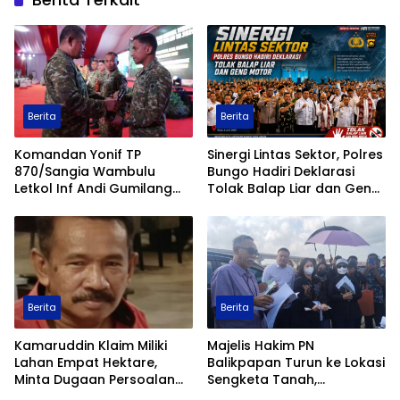
Berita
Berita
Komandan Yonif TP
Sinergi Lintas Sektor, Polres
870/Sangia Wambulu
Bungo Hadiri Deklarasi
Letkol Inf Andi Gumilang
Tolak Balap Liar dan Geng
Raih Prestasi Terbaik
Motor
Renang Militer Tahun 2026
Berita
Berita
Kamaruddin Klaim Miliki
Majelis Hakim PN
Lahan Empat Hektare,
Balikpapan Turun ke Lokasi
Minta Dugaan Persoalan
Sengketa Tanah,
Pertanahan Diusut Secara
Pemeriksaan Setempat