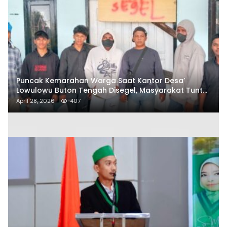
Puncak Kemarahan Warga Saat Kantor Desa’
Lowulowu Buton Tengah Disegel, Masyarakat Tuntut
Penetapan Tersangka
April 28, 2026
407