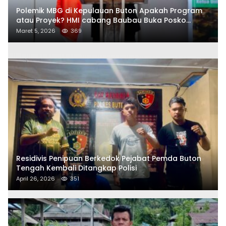
Polemik MBG di Kepulauan Buton Apakah Program
atau Proyek? HMI cabang Baubau Buka Posko
Aduan Masyarakat
Maret 5, 2026
369
Residivis Penipuan Berkedok Pejabat Pemda Buton
Tengah Kembali Ditangkap Polisi
April 26, 2026
351