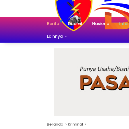
Langsung
ke
konten
Berita
Daerah
Nasional
Inte
Lainnya
Beranda
Kriminal