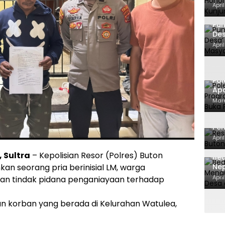
Tak
Apri
SA
Pu
Des
Mas
Apri
Te
Pol
Apa
ca
Mare
Ma
Res
Pe
Dit
Apri
 Sultra
– Kepolisian Resor (Polres) Buton
Bed
Ne
 seorang pria berinisial LM, warga
BPK
Apri
an tindak pidana penganiayaan terhadap
man korban yang berada di Kelurahan Watulea,