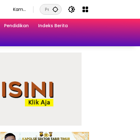
Kamis
, 6
Agust
Pendidikan
Indeks Berita
us
2026