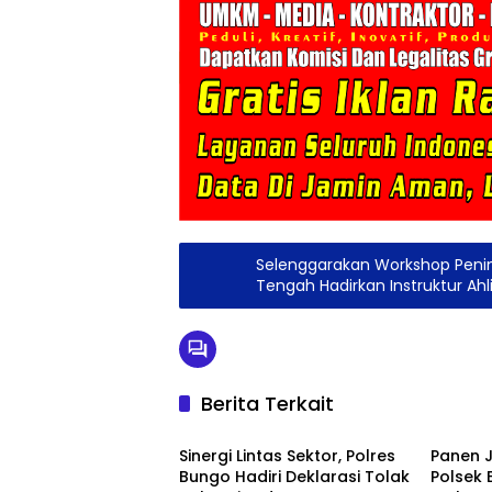
Selenggarakan Workshop Penin
Tengah Hadirkan Instruktur Ahl
Berita Terkait
Berita
Berita
Sinergi Lintas Sektor, Polres
Panen J
Bungo Hadiri Deklarasi Tolak
Polsek 